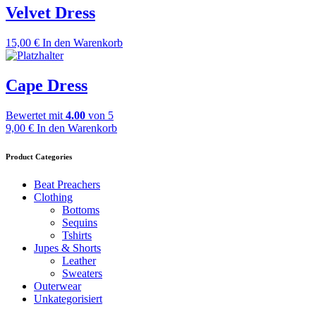
3,00 €
2,00 €.
Velvet Dress
15,00
€
In den Warenkorb
Cape Dress
Bewertet mit
4.00
von 5
9,00
€
In den Warenkorb
Product Categories
Beat Preachers
Clothing
Bottoms
Sequins
Tshirts
Jupes & Shorts
Leather
Sweaters
Outerwear
Unkategorisiert