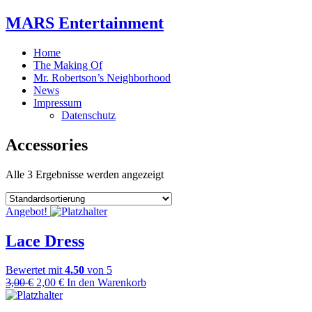
MARS Entertainment
Home
The Making Of
Mr. Robertson’s Neighborhood
News
Impressum
Datenschutz
Accessories
Alle 3 Ergebnisse werden angezeigt
Angebot!
Lace Dress
Bewertet mit
4.50
von 5
Ursprünglicher
Aktueller
3,00
€
2,00
€
In den Warenkorb
Preis
Preis
war:
ist: