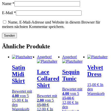
Name
*
E-Mail
*
Name, E-Mail-Adresse und Website in diesem Browser für
meinen nächsten Kommentar speichern.
Ähnliche Produkte
Angebot!
Angebot!
Satin
Velvet
Lace
Sequin
Midi
Dress
Collared
Tunic
Skirt
Shirt
15,00
€
In
Bewertet mit
den
Bewertet mit
4.00
von 5
Warenkorb
4.00
von 5
Bewertet mit
15,00
€
15,00
€
In
2.00
von 5
Ursprünglicher
Aktueller
12,00
€
In
den
15,00
€
Preis
Preis
den
Ursprünglicher
Aktueller
Warenkorb
12,00
€
In