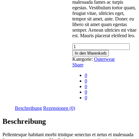
malesuada fames ac turpis
egestas. Vestibulum tortor quam,
feugiat vitae, ultricies eget,
tempor sit amet, ante. Donec eu
libero sit amet quam egestas
semper. Aenean ultricies mi vitae
est. Mauris placerat eleifend leo.
Sequin
Blazer
In den Warenkorb
Menge
Kategorie:
Outerwear
Share
0
0
0
0
0
Beschreibung
Rezensionen (0)
Beschreibung
Pellentesque habitant morbi tristique senectus et netus et malesuada